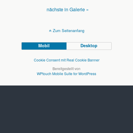
nächste in Galerie »
Zum Seitenanfang
Mobil
Desktop
Cookie Consent mit Real Cookie Banner
Bereitgestellt von
WPtouch Mobile Suite for WordPress