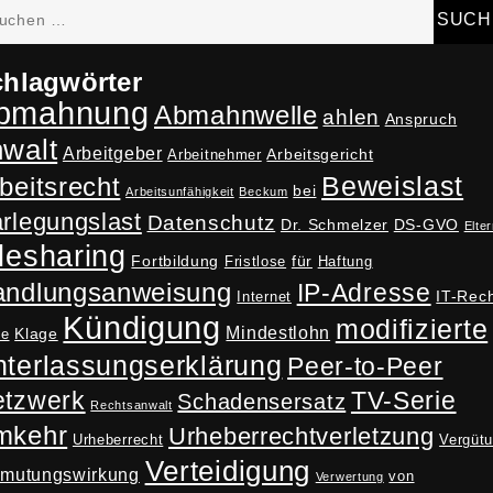
hen
h:
hlagwörter
bmahnung
Abmahnwelle
ahlen
Anspruch
nwalt
Arbeitgeber
Arbeitsgericht
Arbeitnehmer
Beweislast
beitsrecht
bei
Arbeitsunfähigkeit
Beckum
rlegungslast
Datenschutz
Dr. Schmelzer
DS-GVO
Elter
lesharing
Fortbildung
für
Fristlose
Haftung
andlungsanweisung
IP-Adresse
IT-Rec
Internet
Kündigung
modifizierte
Mindestlohn
Klage
ne
terlassungserklärung
Peer-to-Peer
tzwerk
TV-Serie
Schadensersatz
Rechtsanwalt
mkehr
Urheberrechtverletzung
Urheberrecht
Vergüt
Verteidigung
rmutungswirkung
von
Verwertung