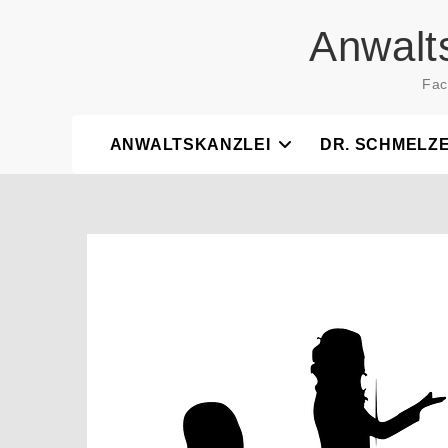
Skip
Anwalt
to
content
Fac
ANWALTSKANZLEI
DR. SCHMELZ