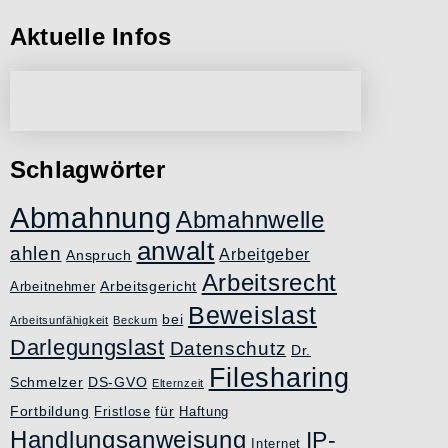
Aktuelle Infos
Schlagwörter
Abmahnung
Abmahnwelle
anwalt
ahlen
Arbeitgeber
Anspruch
Arbeitsrecht
Arbeitsgericht
Arbeitnehmer
Beweislast
bei
Arbeitsunfähigkeit
Beckum
Darlegungslast
Datenschutz
Dr.
Filesharing
Schmelzer
DS-GVO
Elternzeit
Fortbildung
für
Fristlose
Haftung
Handlungsanweisung
IP-
Internet