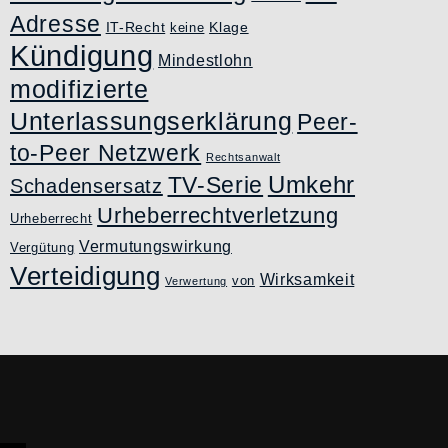
Adresse
IT-Recht
Klage
keine
Kündigung
Mindestlohn
modifizierte
Unterlassungserklärung
Peer-
to-Peer Netzwerk
Rechtsanwalt
Umkehr
TV-Serie
Schadensersatz
Urheberrechtverletzung
Urheberrecht
Vermutungswirkung
Vergütung
Verteidigung
Wirksamkeit
von
Verwertung