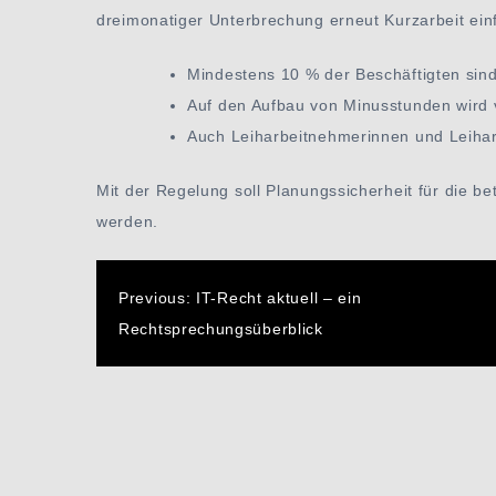
dreimonatiger Unterbrechung erneut Kurzarbeit ei
Mindestens 10 % der Beschäftigten sind 
Auf den Aufbau von Minusstunden wird vo
Auch Leiharbeitnehmerinnen und Leiha
Mit der Regelung soll Planungssicherheit für die b
werden.
Beitragsnavigatio
Previous:
IT-Recht aktuell – ein
Rechtsprechungsüberblick