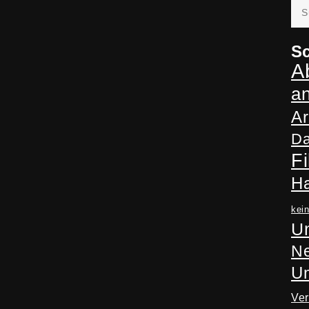
Suc
nac
Sc
A
a
Ar
Da
Fi
H
kei
Un
Ne
U
Ve