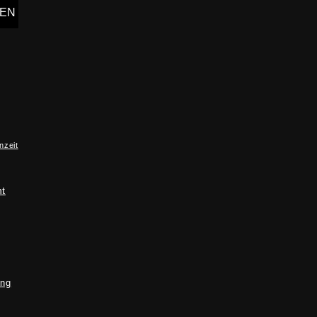
nzeit
ht
ung