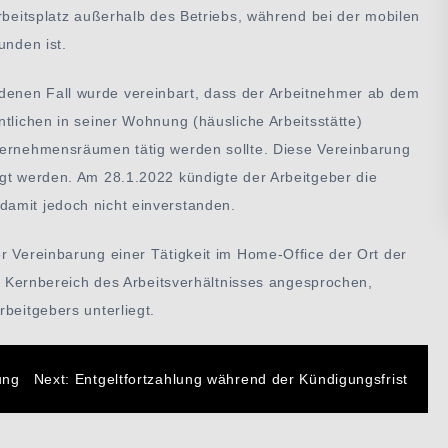
Arbeitsplatz außerhalb des Betriebs, während bei der mobilen
unden ist.
enen Fall wurde vereinbart, dass der Arbeitnehmer ab dem
ntlichen in seiner Wohnung (häusliche Arbeitsstätte)
ternehmensräumen tätig werden sollte. Diese Vereinbarung
igt werden. Am 28.1.2022 kündigte der Arbeitgeber die
amit jedoch nicht einverstanden.
r Vereinbarung einer Tätigkeit im Home-Office der Ort der
er Kernbereich des Arbeitsverhältnisses angesprochen,
beitgebers unterliegt.
n
ung
Next:
Entgeltfortzahlung während der Kündigungsfrist