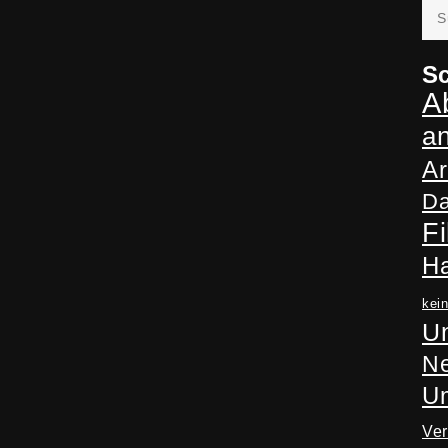
Suc
nac
Sc
A
a
Ar
Da
Fi
H
kei
Un
Ne
U
Ve