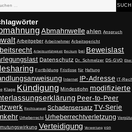
hen
h:
hlagwörter
bmahnung
Abmahnwelle
ahlen
Anspruch
nwalt
Arbeitgeber
Arbeitsgericht
Arbeitnehmer
Beweislast
beitsrecht
bei
Arbeitsunfähigkeit
Beckum
rlegungslast
Datenschutz
Dr. Schmelzer
DS-GVO
Elter
lesharing
Fortbildung
für
Fristlose
Haftung
andlungsanweisung
IP-Adresse
IT-Rec
Internet
Kündigung
modifizierte
Mindestlohn
Klage
ne
terlassungserklärung
Peer-to-Peer
tzwerk
TV-Serie
Schadensersatz
Rechtsanwalt
mkehr
Urheberrechtverletzung
Urheberrecht
Vergüt
Verteidigung
rmutungswirkung
von
Verwertung