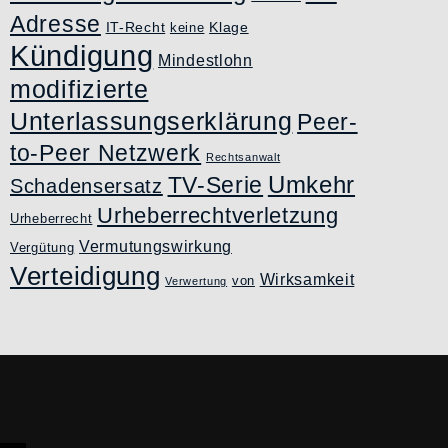
Adresse
IT-Recht
Klage
keine
Kündigung
Mindestlohn
modifizierte
Unterlassungserklärung
Peer-
to-Peer Netzwerk
Rechtsanwalt
Umkehr
TV-Serie
Schadensersatz
Urheberrechtverletzung
Urheberrecht
Vermutungswirkung
Vergütung
Verteidigung
Wirksamkeit
von
Verwertung