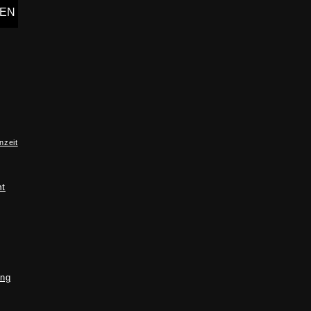
nzeit
ht
ung