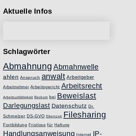
Aktuelle Infos
Schlagwörter
Abmahnung
Abmahnwelle
anwalt
ahlen
Arbeitgeber
Anspruch
Arbeitsrecht
Arbeitsgericht
Arbeitnehmer
Beweislast
bei
Arbeitsunfähigkeit
Beckum
Darlegungslast
Datenschutz
Dr.
Filesharing
Schmelzer
DS-GVO
Elternzeit
Fortbildung
für
Fristlose
Haftung
Handlungsanweisung
IP-
Internet