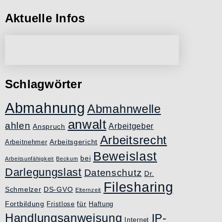
Aktuelle Infos
Schlagwörter
Abmahnung
Abmahnwelle
anwalt
ahlen
Arbeitgeber
Anspruch
Arbeitsrecht
Arbeitsgericht
Arbeitnehmer
Beweislast
bei
Arbeitsunfähigkeit
Beckum
Darlegungslast
Datenschutz
Dr.
Filesharing
Schmelzer
DS-GVO
Elternzeit
Fortbildung
für
Fristlose
Haftung
Handlungsanweisung
IP-
Internet