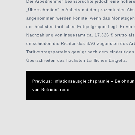
Der Arbeitnehmer beanspruchte jedoch eine höhere 
„Überschreiten“ in Anbetracht der prozentualen Abs
angenommen werden könnte, wenn das Monatsgehalt
der höchsten tariflichen Entgeltgruppe liegt. Er ve
Nachzahlung von insgesamt ca. 17.326 € brutto als
entschieden die Richter des BAG zugunsten des A
Tarifvertragsparteien genügt nach dem eindeutigen 
Überschreiten des höchsten tariflichen Entgelts.
Beitragsnavigatio
Previous:
Inflationsausgleichsprämie – Belohnu
von Betriebstreue