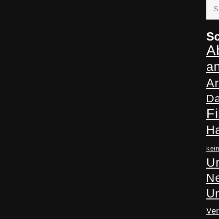
Suc
nac
Sc
A
a
Ar
Da
Fi
H
kei
Un
Ne
U
Ve