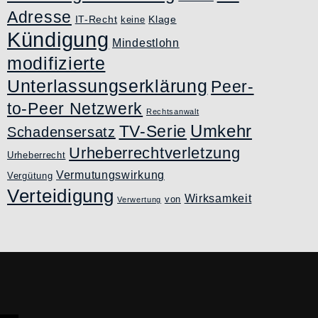
Adresse
IT-Recht
Klage
keine
Kündigung
Mindestlohn
modifizierte
Unterlassungserklärung
Peer-
to-Peer Netzwerk
Rechtsanwalt
Umkehr
TV-Serie
Schadensersatz
Urheberrechtverletzung
Urheberrecht
Vermutungswirkung
Vergütung
Verteidigung
Wirksamkeit
von
Verwertung