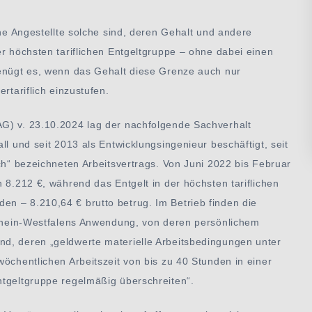
che Angestellte solche sind, deren Gehalt und andere
er höchsten tariflichen Entgeltgruppe – ohne dabei einen
genügt es, wenn das Gehalt diese Grenze auch nur
rtariflich einzustufen.
G) v. 23.10.2024 lag der nachfolgende Sachverhalt
ll und seit 2013 als Entwicklungsingenieur beschäftigt, seit
ich“ bezeichneten Arbeitsvertrags. Von Juni 2022 bis Februar
 8.212 €, während das Entgelt in der höchsten tariflichen
n – 8.210,64 € brutto betrug. Im Betrieb finden die
rdrhein-Westfalens Anwendung, von deren persönlichem
d, deren „geldwerte materielle Arbeitsbedingungen unter
wöchentlichen Arbeitszeit von bis zu 40 Stunden in einer
ntgeltgruppe regelmäßig überschreiten“.