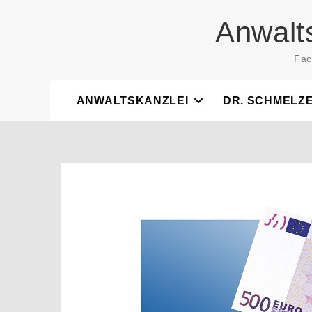
Skip
Anwalt
to
content
Fac
ANWALTSKANZLEI
DR. SCHMELZ