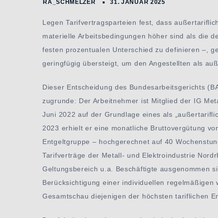
Legen Tarifvertragsparteien fest, dass außertarifli
materielle Arbeitsbedingungen höher sind als die d
festen prozentualen Unterschied zu definieren –, 
geringfügig übersteigt, um den Angestellten als auße
Dieser Entscheidung des Bundesarbeitsgerichts (BA
zugrunde: Der Arbeitnehmer ist Mitglied der IG Meta
Juni 2022 auf der Grundlage eines als „außertarifl
2023 erhielt er eine monatliche Bruttovergütung von
Entgeltgruppe – hochgerechnet auf 40 Wochenstunde
Tarifverträge der Metall- und Elektroindustrie No
Geltungsbereich u.a. Beschäftigte ausgenommen sin
Berücksichtigung einer individuellen regelmäßigen 
Gesamtschau diejenigen der höchsten tariflichen E