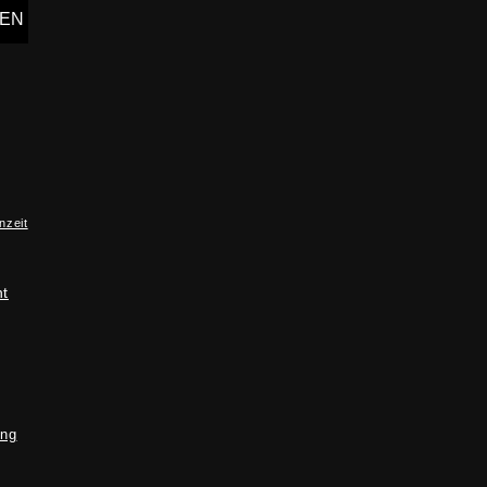
nzeit
ht
ung