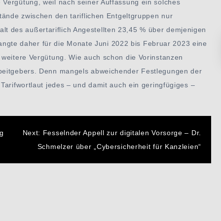
Vergütung, weil nach seiner Auffassung ein solches
tände zwischen den tariflichen Entgeltgruppen nur
 des außertariflich Angestellten 23,45 % über demjenigen
rlangte daher für die Monate Juni 2022 bis Februar 2023 eine
 weitere Vergütung. Wie auch schon die Vorinstanzen
rbeitgebers. Denn mangels abweichender Festlegungen der
Tarifwortlaut jedes – und damit auch ein geringfügiges –
n
ng
Next:
Fesselnder Appell zur digitalen Vorsorge – Dr.
Schmelzer über „Cybersicherheit für Kanzleien“