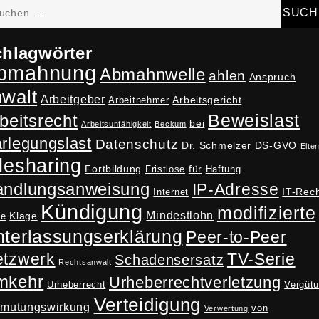
hen
h:
hlagwörter
bmahnung
Abmahnwelle
ahlen
Anspruch
nwalt
Arbeitgeber
Arbeitsgericht
Arbeitnehmer
Beweislast
beitsrecht
bei
Arbeitsunfähigkeit
Beckum
rlegungslast
Datenschutz
Dr. Schmelzer
DS-GVO
Elter
lesharing
Fortbildung
für
Fristlose
Haftung
andlungsanweisung
IP-Adresse
IT-Rec
Internet
Kündigung
modifizierte
Mindestlohn
Klage
ne
terlassungserklärung
Peer-to-Peer
tzwerk
TV-Serie
Schadensersatz
Rechtsanwalt
mkehr
Urheberrechtverletzung
Urheberrecht
Vergüt
Verteidigung
rmutungswirkung
von
Verwertung