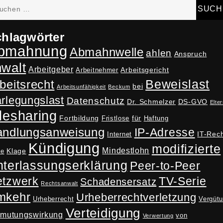
hen
h:
hlagwörter
bmahnung
Abmahnwelle
ahlen
Anspruch
nwalt
Arbeitgeber
Arbeitsgericht
Arbeitnehmer
Beweislast
beitsrecht
bei
Arbeitsunfähigkeit
Beckum
rlegungslast
Datenschutz
Dr. Schmelzer
DS-GVO
Elter
lesharing
Fortbildung
für
Fristlose
Haftung
andlungsanweisung
IP-Adresse
IT-Rec
Internet
Kündigung
modifizierte
Mindestlohn
Klage
ne
terlassungserklärung
Peer-to-Peer
tzwerk
TV-Serie
Schadensersatz
Rechtsanwalt
mkehr
Urheberrechtverletzung
Urheberrecht
Vergüt
Verteidigung
rmutungswirkung
von
Verwertung