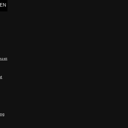
nzeit
ht
ung