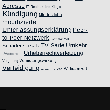
Adresse
IT-Recht
Klage
keine
Kündigung
Mindestlohn
modifizierte
Unterlassungserklärung
Peer-
to-Peer Netzwerk
Rechtsanwalt
Umkehr
TV-Serie
Schadensersatz
Urheberrechtverletzung
Urheberrecht
Vermutungswirkung
Vergütung
Verteidigung
Wirksamkeit
von
Verwertung