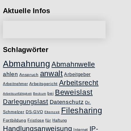
Aktuelle Infos
Schlagwörter
Abmahnung
Abmahnwelle
anwalt
ahlen
Arbeitgeber
Anspruch
Arbeitsrecht
Arbeitsgericht
Arbeitnehmer
Beweislast
bei
Arbeitsunfähigkeit
Beckum
Darlegungslast
Datenschutz
Dr.
Filesharing
Schmelzer
DS-GVO
Elternzeit
Fortbildung
für
Fristlose
Haftung
Handlungsanweisung
IP-
Internet