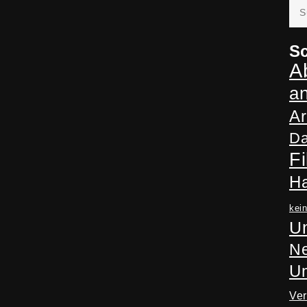
Suc
nac
Sc
A
a
Ar
Da
Fi
H
kei
Un
Ne
U
Ve