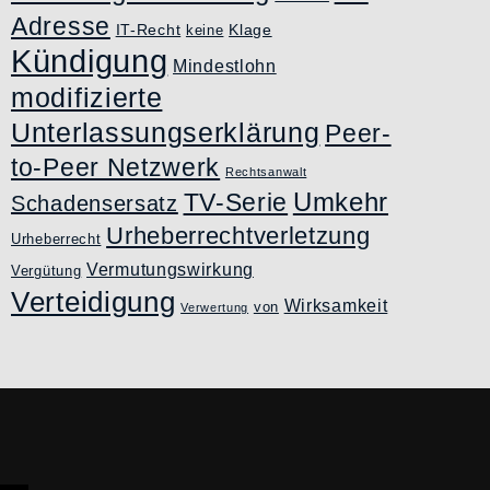
Adresse
IT-Recht
Klage
keine
Kündigung
Mindestlohn
modifizierte
Unterlassungserklärung
Peer-
to-Peer Netzwerk
Rechtsanwalt
Umkehr
TV-Serie
Schadensersatz
Urheberrechtverletzung
Urheberrecht
Vermutungswirkung
Vergütung
Verteidigung
Wirksamkeit
von
Verwertung