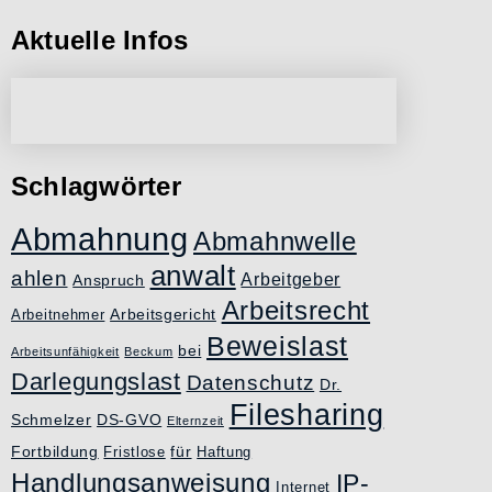
Aktuelle Infos
Schlagwörter
Abmahnung
Abmahnwelle
anwalt
ahlen
Arbeitgeber
Anspruch
Arbeitsrecht
Arbeitsgericht
Arbeitnehmer
Beweislast
bei
Arbeitsunfähigkeit
Beckum
Darlegungslast
Datenschutz
Dr.
Filesharing
Schmelzer
DS-GVO
Elternzeit
Fortbildung
für
Fristlose
Haftung
Handlungsanweisung
IP-
Internet