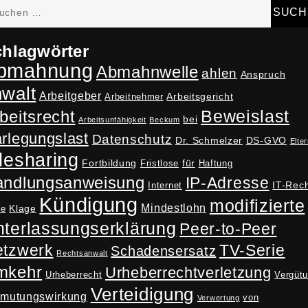
hen
h:
hlagwörter
bmahnung
Abmahnwelle
ahlen
Anspruch
nwalt
Arbeitgeber
Arbeitsgericht
Arbeitnehmer
Beweislast
beitsrecht
bei
Arbeitsunfähigkeit
Beckum
rlegungslast
Datenschutz
Dr. Schmelzer
DS-GVO
Elter
lesharing
Fortbildung
für
Fristlose
Haftung
andlungsanweisung
IP-Adresse
IT-Rec
Internet
Kündigung
modifizierte
Mindestlohn
Klage
ne
terlassungserklärung
Peer-to-Peer
tzwerk
TV-Serie
Schadensersatz
Rechtsanwalt
mkehr
Urheberrechtverletzung
Urheberrecht
Vergüt
Verteidigung
rmutungswirkung
von
Verwertung