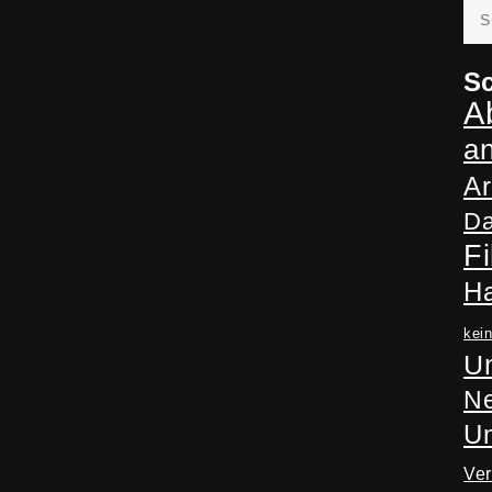
Suc
nac
Sc
A
a
Ar
Da
Fi
H
kei
Un
Ne
U
Ve