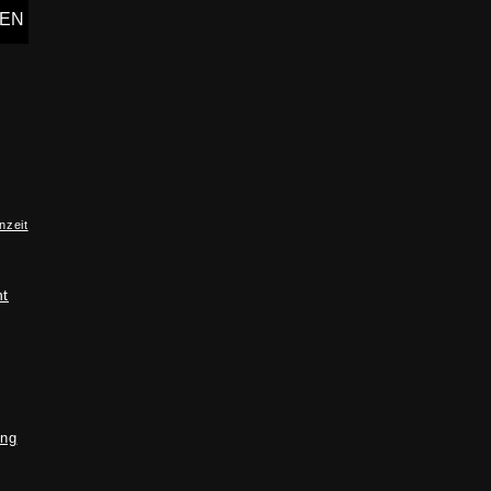
nzeit
ht
ung