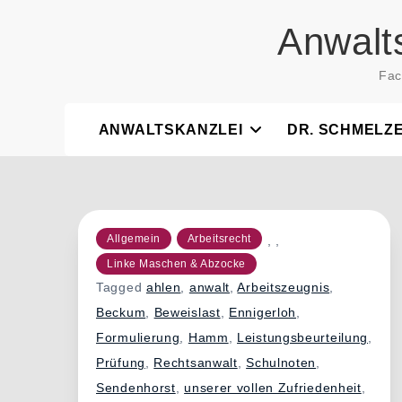
Skip
Anwalt
to
content
Fac
ANWALTSKANZLEI
DR. SCHMELZ
Allgemein
Arbeitsrecht
,
,
Linke Maschen & Abzocke
Tagged
ahlen
,
anwalt
,
Arbeitszeugnis
,
Beckum
,
Beweislast
,
Ennigerloh
,
Formulierung
,
Hamm
,
Leistungsbeurteilung
,
Prüfung
,
Rechtsanwalt
,
Schulnoten
,
Sendenhorst
,
unserer vollen Zufriedenheit
,