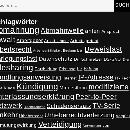
hen
h:
hlagwörter
bmahnung
Abmahnwelle
ahlen
Anspruch
nwalt
Arbeitgeber
Arbeitsgericht
Arbeitnehmer
Beweislast
beitsrecht
bei
Arbeitsunfähigkeit
Beckum
rlegungslast
Datenschutz
Dr. Schmelzer
DS-GVO
Elter
lesharing
Fortbildung
für
Fristlose
Haftung
andlungsanweisung
IP-Adresse
IT-Rec
Internet
Kündigung
modifizierte
Mindestlohn
Klage
ne
terlassungserklärung
Peer-to-Peer
tzwerk
TV-Serie
Schadensersatz
Rechtsanwalt
mkehr
Urheberrechtverletzung
Urheberrecht
Vergüt
Verteidigung
rmutungswirkung
von
Verwertung