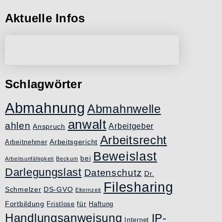
Aktuelle Infos
Schlagwörter
Abmahnung
Abmahnwelle
anwalt
ahlen
Arbeitgeber
Anspruch
Arbeitsrecht
Arbeitsgericht
Arbeitnehmer
Beweislast
bei
Arbeitsunfähigkeit
Beckum
Darlegungslast
Datenschutz
Dr.
Filesharing
Schmelzer
DS-GVO
Elternzeit
Fortbildung
für
Fristlose
Haftung
Handlungsanweisung
IP-
Internet