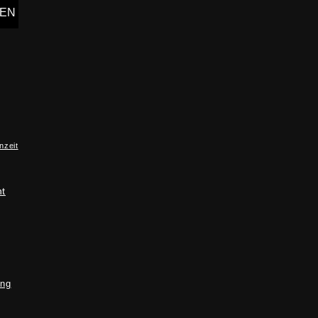
nzeit
ht
ung