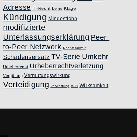
Adresse
IT-Recht
Klage
keine
Kündigung
Mindestlohn
modifizierte
Unterlassungserklärung
Peer-
to-Peer Netzwerk
Rechtsanwalt
Umkehr
TV-Serie
Schadensersatz
Urheberrechtverletzung
Urheberrecht
Vermutungswirkung
Vergütung
Verteidigung
Wirksamkeit
von
Verwertung