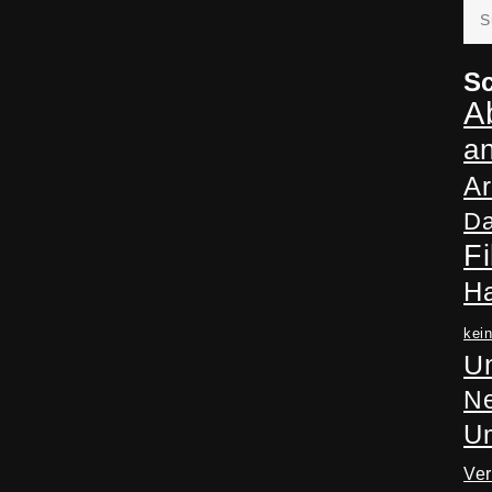
Suc
nac
Sc
A
a
Ar
Da
Fi
H
kei
Un
Ne
U
Ve