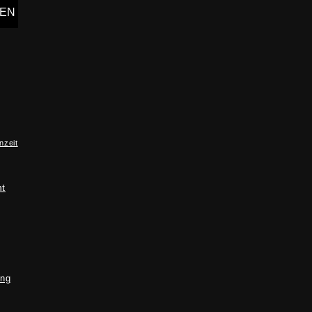
nzeit
ht
ung