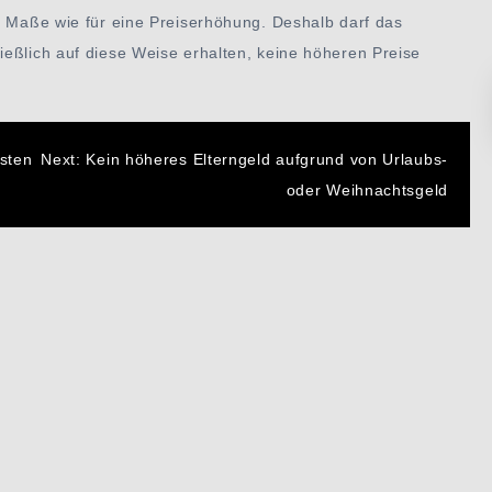
m Maße wie für eine Preiserhöhung. Deshalb darf das
ießlich auf diese Weise erhalten, keine höheren Preise
n
sten
Next:
Kein höheres Elterngeld aufgrund von Urlaubs-
oder Weihnachtsgeld