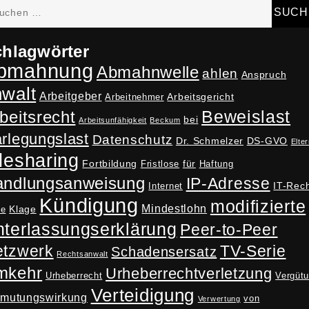
hen
h:
hlagwörter
bmahnung
Abmahnwelle
ahlen
Anspruch
nwalt
Arbeitgeber
Arbeitsgericht
Arbeitnehmer
Beweislast
beitsrecht
bei
Arbeitsunfähigkeit
Beckum
rlegungslast
Datenschutz
Dr. Schmelzer
DS-GVO
Elter
lesharing
Fortbildung
für
Fristlose
Haftung
andlungsanweisung
IP-Adresse
IT-Rec
Internet
Kündigung
modifizierte
Mindestlohn
Klage
ne
terlassungserklärung
Peer-to-Peer
tzwerk
TV-Serie
Schadensersatz
Rechtsanwalt
mkehr
Urheberrechtverletzung
Urheberrecht
Vergüt
Verteidigung
rmutungswirkung
von
Verwertung