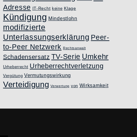
Adresse
IT-Recht
Klage
keine
Kündigung
Mindestlohn
modifizierte
Unterlassungserklärung
Peer-
to-Peer Netzwerk
Rechtsanwalt
Umkehr
TV-Serie
Schadensersatz
Urheberrechtverletzung
Urheberrecht
Vermutungswirkung
Vergütung
Verteidigung
Wirksamkeit
von
Verwertung