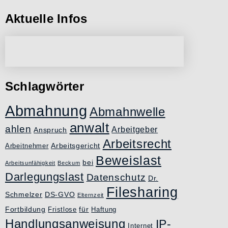
Aktuelle Infos
Schlagwörter
Abmahnung
Abmahnwelle
anwalt
ahlen
Arbeitgeber
Anspruch
Arbeitsrecht
Arbeitsgericht
Arbeitnehmer
Beweislast
bei
Arbeitsunfähigkeit
Beckum
Darlegungslast
Datenschutz
Dr.
Filesharing
Schmelzer
DS-GVO
Elternzeit
Fortbildung
für
Fristlose
Haftung
Handlungsanweisung
IP-
Internet